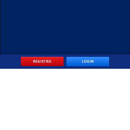
REGISTRO
LOGIN
BONOS DE CASINO
DINERO REAL
TRAGAMONEDAS GRATIS
CONTÁCTENOS
ELEGIR IDIOMA
NUESTROS COMPAÑEROS